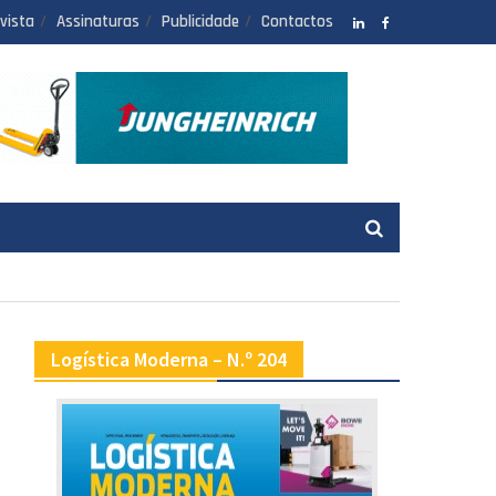
vista
Assinaturas
Publicidade
Contactos
LinkedIN
facebook
Logística Moderna – N.º 204