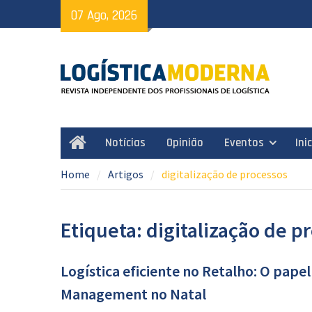
Skip
07 Ago, 2026
to
content
Notícias
Opinião
Eventos
Ini
Home
Home
Artigos
digitalização de processos
Etiqueta: digitalização de p
Logística eficiente no Retalho: O pape
Management no Natal