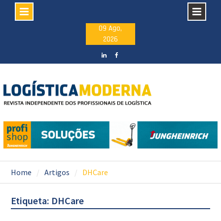
Skip
09 Ago,
2026
to
content
LinkedIN
facebook
Home
Artigos
DHCare
Etiqueta: DHCare