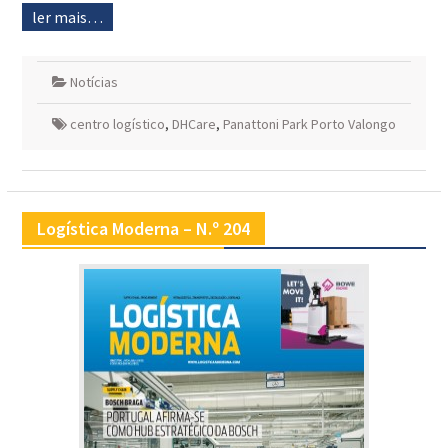
ler mais…
Notícias
centro logístico
,
DHCare
,
Panattoni Park Porto Valongo
Logística Moderna – N.º 204