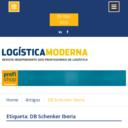
Skip
09 Ago,
2026
to
content
LinkedIN
facebook
Home
Artigos
DB Schenker Iberia
Etiqueta: DB Schenker Iberia