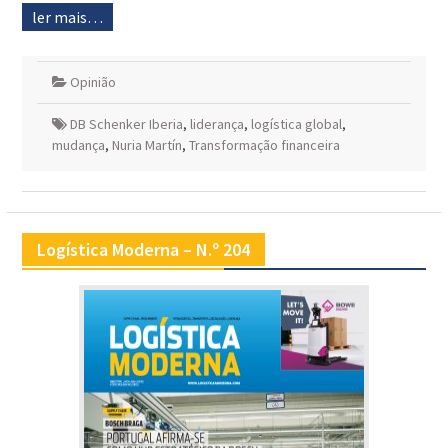
ler mais…
Opinião
DB Schenker Iberia
,
liderança
,
logística global
,
mudança
,
Nuria Martín
,
Transformação financeira
Logística Moderna – N.º 204