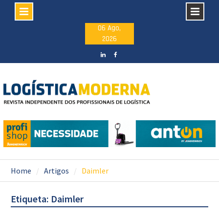
Skip
06 Ago,
2026
to
content
LinkedIN
facebook
Home
Artigos
Daimler
Etiqueta: Daimler