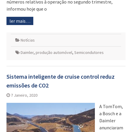
números relativos à operação no segundo trimestre,
informou hoje que o
ler mais…
Notícias
Daimler
,
produção automóvel
,
Semicondutores
Sistema inteligente de cruise control reduz
emissões de CO2
7 Janeiro, 2020
A TomTom,
a Bosch e a
Daimler
anunciaram