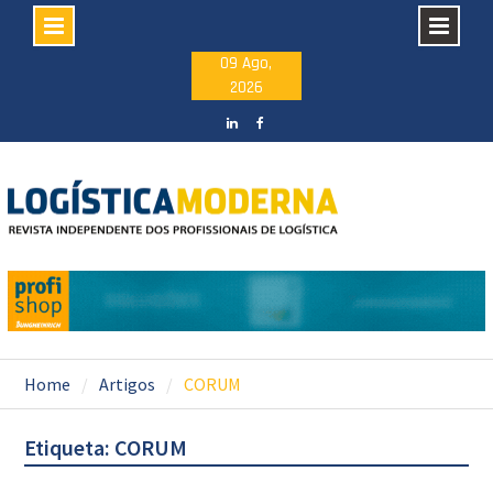
Skip
09 Ago,
2026
to
content
LinkedIN
facebook
Home
Artigos
CORUM
Etiqueta: CORUM