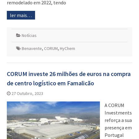
remodelado em 2022, tendo
ler mais…
Notícias
Benavente
,
CORUM
,
HyChem
CORUM investe 26 milhões de euros na compra
de centro logístico em Famalicão
27 Outubro, 2023
A CORUM
Investments
reforça a sua
presença em
Portugal