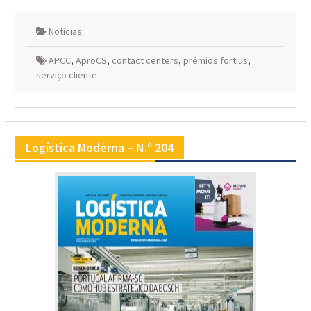
Notícias
APCC
,
AproCS
,
contact centers
,
prémios fortius
,
serviço cliente
Logística Moderna – N.º 204