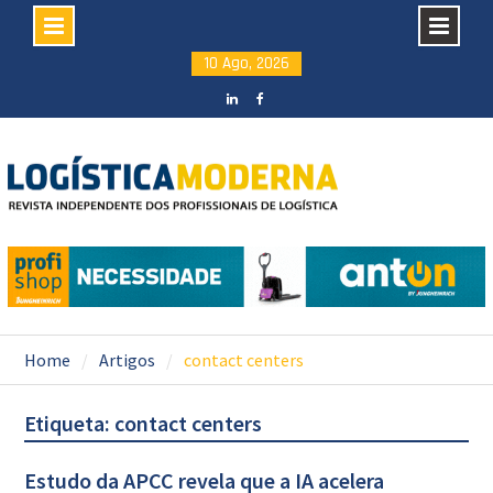
Skip
10 Ago, 2026
to
content
LinkedIN
facebook
Home
Artigos
contact centers
Etiqueta: contact centers
Estudo da APCC revela que a IA acelera