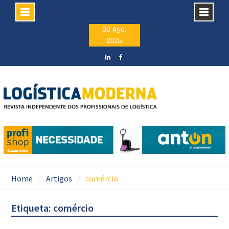
Skip
08 Ago,
2026
to
content
LinkedIN
facebook
Home
Artigos
comércio
Etiqueta: comércio