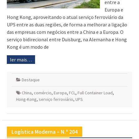
entre a
Europa e
Hong Kong, aproveitando o atual serviço ferroviário da
UPS entre as duas regiões, de forma a melhorar a ligação
das empresas com negócios entre a China e a Europa. O
serviço bidirecional entre Duisburg, na Alemanha e Hong
Kong é um modo de
ler mais…
Destaque
China
,
comércio
,
Europa
,
FCL
,
Full Container Load
,
Hong-Kong
,
serviço ferroviário
,
UPS
Logística Moderna – N.º 204