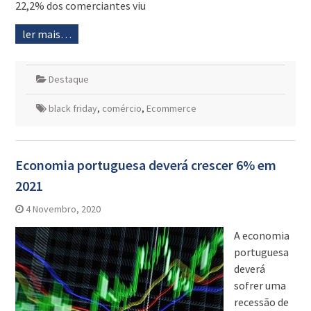
22,2% dos comerciantes viu
ler mais…
Destaque
black friday
,
comércio
,
Ecommerce
Economia portuguesa deverá crescer 6% em
2021
4 Novembro, 2020
A economia
portuguesa
deverá
sofrer uma
recessão de