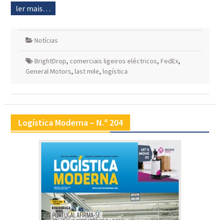
ler mais…
Notícias
BrightDrop
,
comerciais ligeiros eléctricos
,
FedEx
,
General Motors
,
last mile
,
logística
Logística Moderna – N.º 204