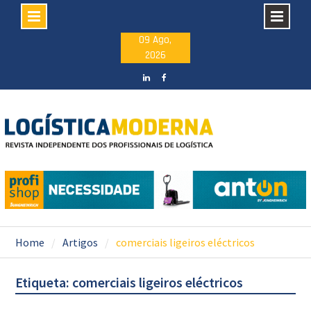
Skip
09 Ago,
2026
to
content
LinkedIN
facebook
Home
Artigos
comerciais ligeiros eléctricos
Etiqueta: comerciais ligeiros eléctricos