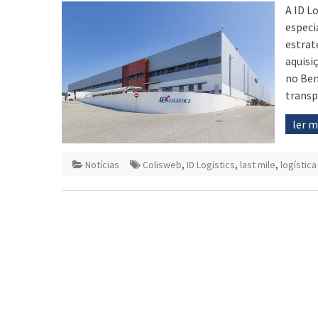
A ID L
especi
estrat
aquisi
no Ben
transp
ler 
Notícias
Colisweb
,
ID Logistics
,
last mile
,
logística