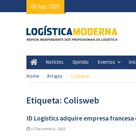
Skip
08 Ago, 2026
to
content
Notícias
Opinião
Eventos
Ini
Home
Home
Artigos
Colisweb
Etiqueta: Colisweb
ID Logistics adquire empresa francesa 
17 Dezembro, 2021