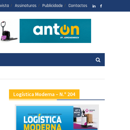
vista
Assinaturas
Publicidade
Contactos
LinkedIN
facebook
Logística Moderna – N.º 204