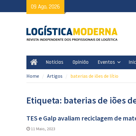
Skip
09 Ago, 2026
to
content
Notícias
Opinião
Eventos
Ini
Home
Home
Artigos
baterias de iões de lítio
Etiqueta: baterias de iões de
TES e Galp avaliam reciclagem de mater
11 Maio, 2023