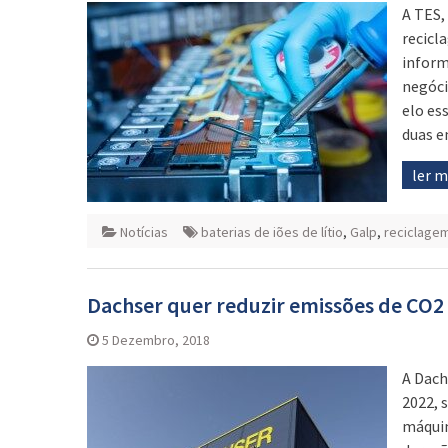
A TES,
recicl
inform
negóci
elo ess
duas 
ler 
Notícias
baterias de iões de lítio
,
Galp
,
reciclage
Dachser quer reduzir emissões de CO2 c
5 Dezembro, 2018
A Dach
2022, 
máquin