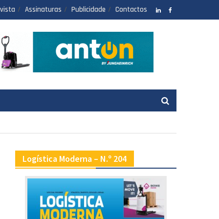
vista
Assinaturas
Publicidade
Contactos
LinkedIN
facebook
Logística Moderna – N.º 204