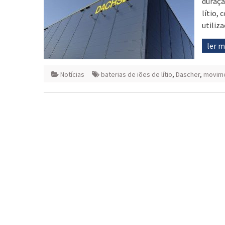
duraçã
lítio,
utiliz
ler 
Notícias
baterias de iões de lítio
,
Dascher
,
movime