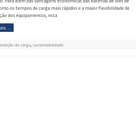
o. Para além das vantagens económicas das baterias de iões de
 como os tempos de carga mais rápidos e a maior flexibilidade de
ação dos equipamentos, esta
mais…
ntação de carga
,
sustentabilidade