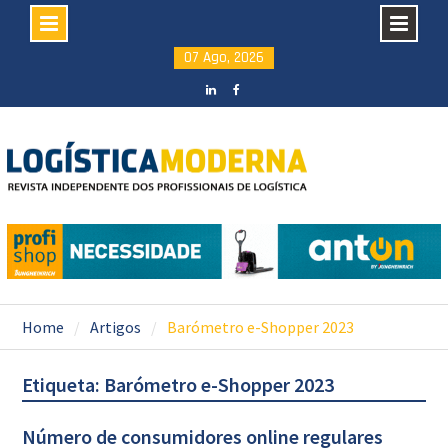
Skip
07 Ago, 2026
to
content
LinkedIN
facebook
Home
Artigos
Barómetro e-Shopper 2023
Etiqueta: Barómetro e-Shopper 2023
Número de consumidores online regulares