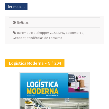
ler mais…
Notícias
Barómetro e-Shopper 2023
,
DPD
,
Ecommerce
,
Geopost
,
tendências de consumo
Logística Moderna – N.º 204