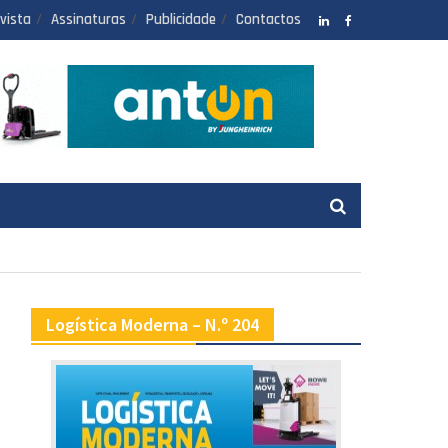
vista
Assinaturas
Publicidade
Contactos
LinkedIN
facebook
Logística Moderna – N.º 204