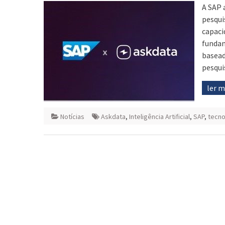
A SAP 
pesqui
capaci
fundam
basead
pesqui
ler 
Notícias
Askdata
,
Inteligência Artificial
,
SAP
,
tecno