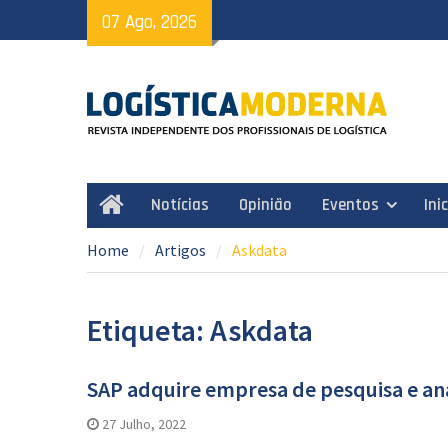
Skip
07 Ago, 2026
to
content
Notícias
Opinião
Eventos
Ini
Home
Home
Artigos
Askdata
Etiqueta: Askdata
SAP adquire empresa de pesquisa e an
27 Julho, 2022