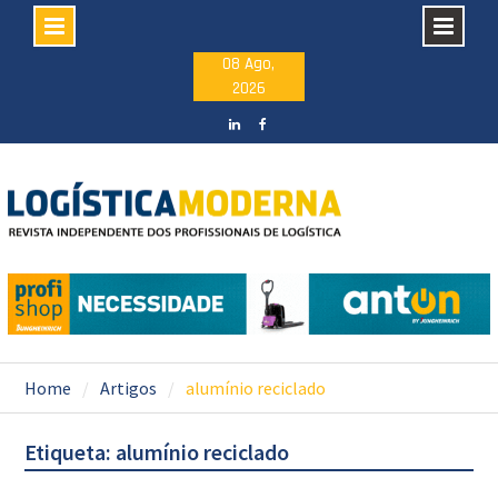
Skip
08 Ago,
2026
to
content
LinkedIN
facebook
Home
Artigos
alumínio reciclado
Etiqueta: alumínio reciclado