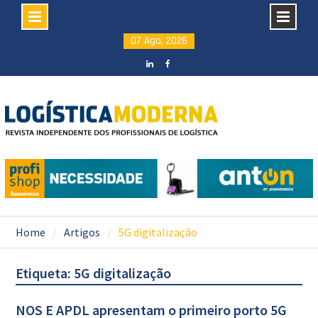
Skip
07 Ago, 2026
to
content
LinkedIN
facebook
Home
Artigos
5G digitalização
Etiqueta: 5G digitalização
NOS E APDL apresentam o primeiro porto 5G