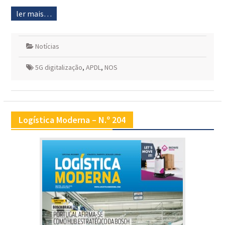
ler mais…
Notícias
5G digitalização
,
APDL
,
NOS
Logística Moderna – N.º 204