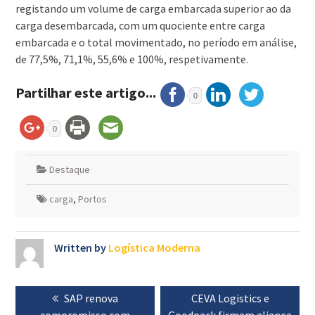
registando um volume de carga embarcada superior ao da
carga desembarcada, com um quociente entre carga
embarcada e o total movimentado, no período em análise,
de 77,5%, 71,1%, 55,6% e 100%, respetivamente.
Partilhar este artigo...
0
0
Destaque
carga
,
Portos
Written by
Logística Moderna
Navegação
Previous
SAP renova
Next
CEVA Logistics e
de
compromisso com
post:
Goodpack firmam aliança
post: