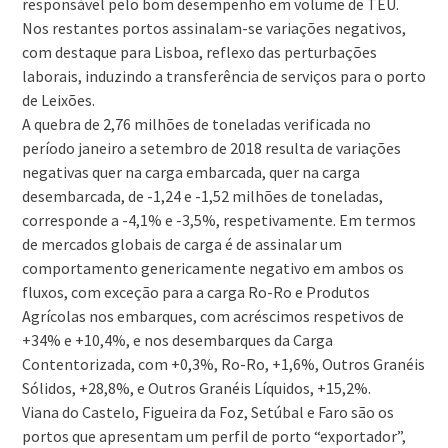
responsável pelo bom desempenho em volume de TEU.
Nos restantes portos assinalam-se variações negativos,
com destaque para Lisboa, reflexo das perturbações
laborais, induzindo a transferência de serviços para o porto
de Leixões.
A quebra de 2,76 milhões de toneladas verificada no
período janeiro a setembro de 2018 resulta de variações
negativas quer na carga embarcada, quer na carga
desembarcada, de -1,24 e -1,52 milhões de toneladas,
corresponde a -4,1% e -3,5%, respetivamente. Em termos
de mercados globais de carga é de assinalar um
comportamento genericamente negativo em ambos os
fluxos, com exceção para a carga Ro-Ro e Produtos
Agrícolas nos embarques, com acréscimos respetivos de
+34% e +10,4%, e nos desembarques da Carga
Contentorizada, com +0,3%, Ro-Ro, +1,6%, Outros Granéis
Sólidos, +28,8%, e Outros Granéis Líquidos, +15,2%.
Viana do Castelo, Figueira da Foz, Setúbal e Faro são os
portos que apresentam um perfil de porto “exportador”,