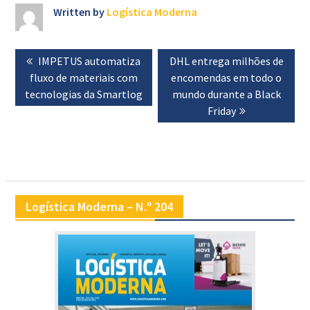
Written by
Logística Moderna
Navegação
Previous
IMPETUS automatiza
Next
DHL entrega milhões de
de
fluxo de materiais com
post:
post:
encomendas em todo o
artigos
tecnologias da Smartlog
mundo durante a Black
Friday
Logística Moderna – N.º 204