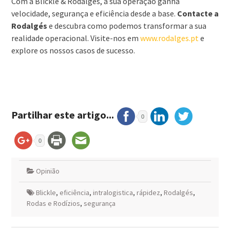
Com a Blickle & Rodalgés, a sua operação ganha
velocidade, segurança e eficiência desde a base.
Contacte a
Rodalgés
e descubra como podemos transformar a sua
realidade operacional. Visite-nos em
www.rodalges.pt
e
explore os nossos casos de sucesso.
Partilhar este artigo...
0
0
Opinião
Blickle
,
eficiência
,
intralogistica
,
rápidez
,
Rodalgés
,
Rodas e Rodízios
,
segurança