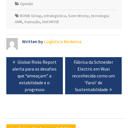
Opinião
BOWE Group
,
intralogistica
,
Sven Wosny
,
tecnologia
AMR
,
transição
,
Unit MOVE
Written by
Logística Moderna
Navegação
Previous
Global Risks Report
Next
Fábrica da Schneider
de
alerta para os desafios
post:
post:
Electric em Wuxi
artigos
que “ameaçam” a
reconhecida como um
estabilidade e o
‘Farol’ de
progresso
Sustentabilidade