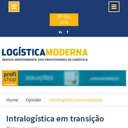
Skip
08 Ago,
2026
to
content
LinkedIN
facebook
Home
Opinião
Intralogística em transição
Intralogística em transição