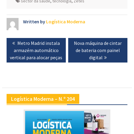
sector da saúde
,
tecnologia
,
Zetes
Written by
Logística Moderna
Navegação
Previous
Metro Madrid instala
Next
Nova máquina de cintar
de
armazém automático
post:
post:
de bateria com painel
artigos
vertical para alocar peças
digital
Logística Moderna – N.º 204