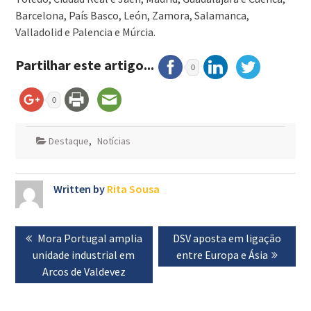
Barcelona, País Basco, León, Zamora, Salamanca,
Valladolid e Palencia e Múrcia.
Partilhar este artigo...
0
0
Destaque
,
Notícias
Written by
Rita Sousa
Navegação
Previous
Mora Portugal amplia
Next
DSV aposta em ligação
de
unidade industrial em
post:
post:
entre Europa e Ásia
artigos
Arcos de Valdevez