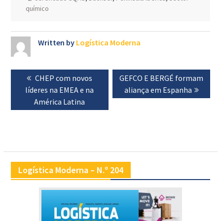
químico
Written by
Logística Moderna
Navegação
Previous
CHEP com novos
Next
GEFCO E BERGÉ formam
de
líderes na EMEA e na
post:
post:
aliança em Espanha
artigos
América Latina
Logística Moderna – N.º 204