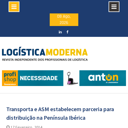
Skip
08 Ago,
2026
to
content
LinkedIN
facebook
Artigos
Transporta e ASM estabelecem parceria para
distribuição na Península Ibérica
17 Fevereiro, 2014