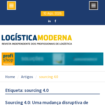
Skip
10 Ago, 2026
to
content
LinkedIN
facebook
Home
Artigos
sourcing 4.0
Etiqueta: sourcing 4.0
Sourcing 4.0: Uma mudança disruptiva de