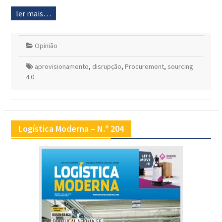
ler mais…
Opinião
aprovisionamento
,
disrupção
,
Procurement
,
sourcing
4.0
Logística Moderna – N.º 204