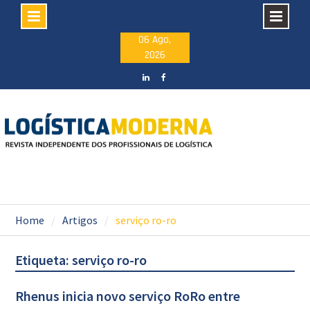
Skip
06 Ago,
2026
to
content
LinkedIN
facebook
Home
Artigos
serviço ro-ro
Etiqueta: serviço ro-ro
Rhenus inicia novo serviço RoRo entre