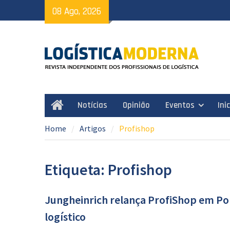
Skip
08 Ago, 2026
to
content
Notícias
Opinião
Eventos
Ini
Home
Home
Artigos
Profishop
Etiqueta: Profishop
Jungheinrich relança ProfiShop em Po
logístico