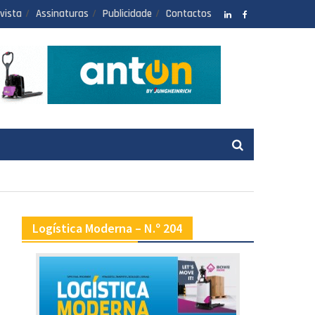
vista
Assinaturas
Publicidade
Contactos
LinkedIN
facebook
Logística Moderna – N.º 204