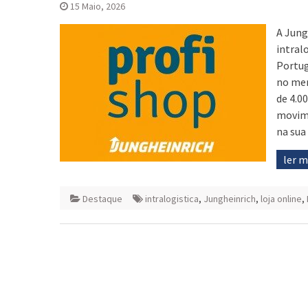
15 Maio, 2026
A Jung
intral
Portug
no mer
de 4.0
movime
na sua
ler 
Destaque
intralogistica
,
Jungheinrich
,
loja online
,