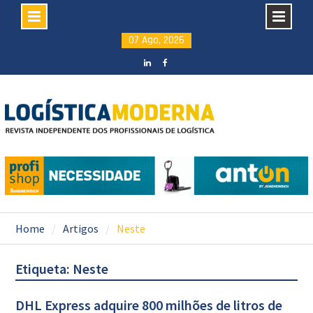
Skip
07 Ago, 2026
to
content
LinkedIN
facebook
Home
Artigos
Neste
Etiqueta: Neste
DHL Express adquire 800 milhões de litros de