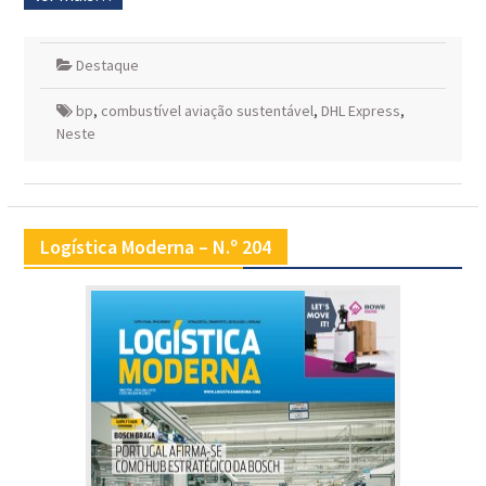
Destaque
bp
,
combustível aviação sustentável
,
DHL Express
,
Neste
Logística Moderna – N.º 204