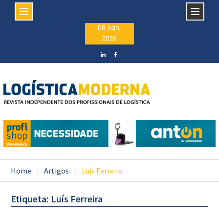
Skip
08 Ago,
2026
to
content
LinkedIN
facebook
Home
Artigos
Luís Ferreira
Etiqueta: Luís Ferreira