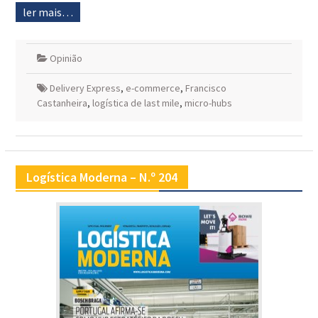
ler mais…
Opinião
Delivery Express
,
e-commerce
,
Francisco
Castanheira
,
logística de last mile
,
micro-hubs
Logística Moderna – N.º 204