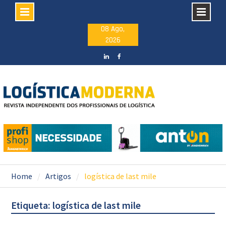
Skip
08 Ago,
2026
to
content
LinkedIN
facebook
Home
Artigos
logística de last mile
Etiqueta: logística de last mile