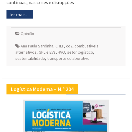
contínuas, nas crises e disrupções
ler mais…
Opinião
Ana Paula Sardinha
,
CHEP
,
co2
,
combustíveis
alternativos
,
GPL e EVs
,
HVO
,
setor logístico
,
sustentabilidade
,
transporte colaborativo
Logística Moderna – N.º 204