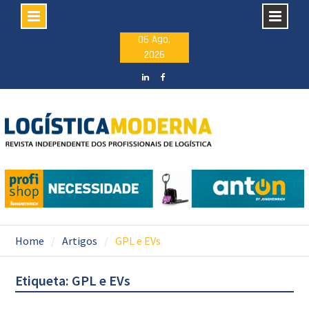
Skip
06 Ago,
2026
to
content
LinkedIN
facebook
Home
Artigos
GPL e EVs
Etiqueta: GPL e EVs