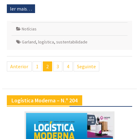
ler mais…
Notícias
Garland
,
logística
,
sustentabilidade
Navegação
Anterior
1
2
3
4
Seguinte
de
artigos
Logística Moderna – N.º 204