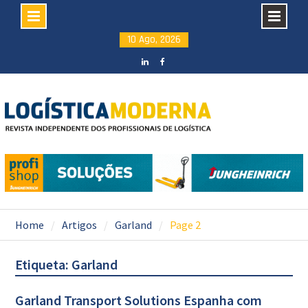
Skip
10 Ago, 2026
to
content
LinkedIN
facebook
Home
Artigos
Garland
Page 2
Etiqueta: Garland
Garland Transport Solutions Espanha com