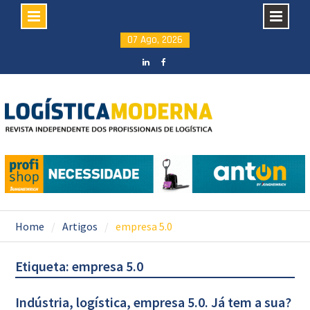
Skip
07 Ago, 2026
to
content
LinkedIN
facebook
Home
Artigos
empresa 5.0
Etiqueta: empresa 5.0
Indústria, logística, empresa 5.0. Já tem a sua?