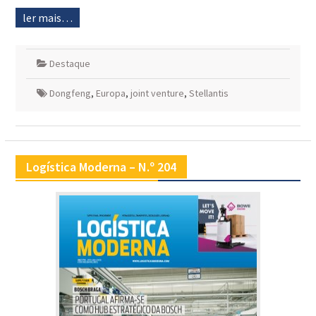
ler mais…
Destaque
Dongfeng
,
Europa
,
joint venture
,
Stellantis
Logística Moderna – N.º 204