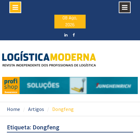
Skip
08 Ago,
2026
to
content
LinkedIN
facebook
Home
Artigos
Dongfeng
Etiqueta: Dongfeng