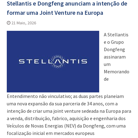
Stellantis e Dongfeng anunciam a intenção de
formar uma Joint Venture na Europa
21 Maio, 2026
A Stellantis
e o Grupo
Dongfeng
assinaram
um
Memorando
de
Entendimento não vinculativo; as duas partes planeiam
uma nova expansão da sua parceria de 34 anos, com a
intenção de criar uma joint venture sedeada na Europa para
a venda, distribuição, fabrico, aquisição e engenharia dos
Veículos de Novas Energias (NEV) da Dongfeng, com uma
focalização inicial em mercados europeus