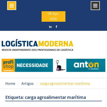
Skip
08 Ago,
2026
to
content
LinkedIN
facebook
Home
Artigos
carga agroalimentar marítima
Etiqueta: carga agroalimentar marítima