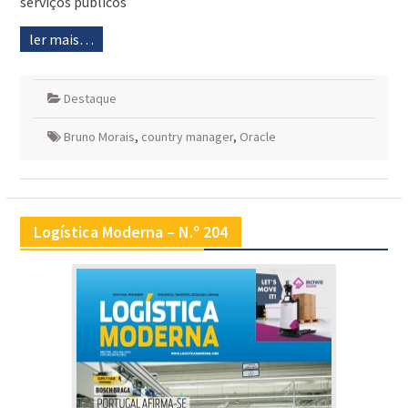
serviços públicos
ler mais…
Destaque
Bruno Morais
,
country manager
,
Oracle
Logística Moderna – N.º 204