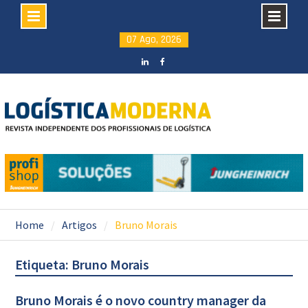
Skip
07 Ago, 2026
to
content
LinkedIN
facebook
Home
Artigos
Bruno Morais
Etiqueta: Bruno Morais
Bruno Morais é o novo country manager da