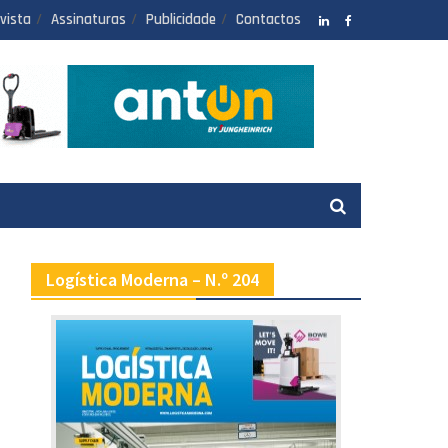
vista
Assinaturas
Publicidade
Contactos
LinkedIN
facebook
Logística Moderna – N.º 204