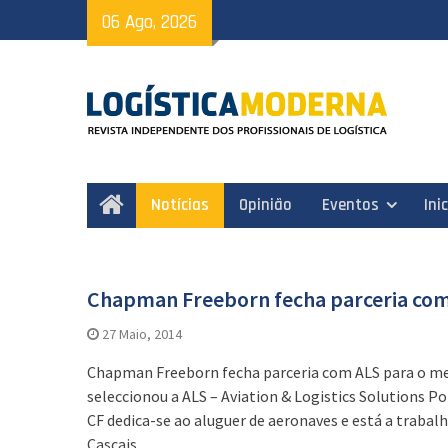
Skip
06 Ago, 2026
to
content
Notícias
Opinião
Eventos
Ini
Home
Chapman Freeborn fecha parceria com
Artigos
27 Maio, 2014
Chapman Freeborn fecha parceria com ALS para o me
seleccionou a ALS – Aviation & Logistics Solutions P
CF dedica-se ao aluguer de aeronaves e está a trabal
Cascais.