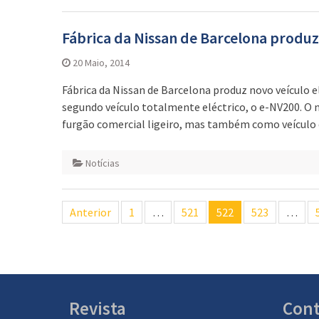
Fábrica da Nissan de Barcelona produz 
20 Maio, 2014
Fábrica da Nissan de Barcelona produz novo veículo el
segundo veículo totalmente eléctrico, o e-NV200. O n
furgão comercial ligeiro, mas também como veículo d
Notícias
Navegação
Anterior
1
…
521
522
523
…
de
artigos
Revista
Cont