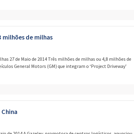
 milhões de milhas
has 27 de Maio de 2014 Três milhões de milhas ou 4,8 milhões de
eículos General Motors (GM) que integram o ‘Project Driveway’
a China
aio de 2014 A Gazeley, promotora de centros logísticos, anunciou