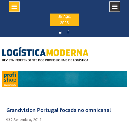
Skip
06 Ago,
2026
to
content
LinkedIN
facebook
Artigos
Grandvision Portugal focada no omnicanal
2 Setembro, 2014