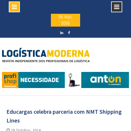
Skip
06 Ago,
2026
to
content
LinkedIN
facebook
Artigos
Educargas celebra parceria com NMT Shipping
Lines
28 Outubro, 2014