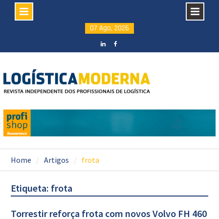
Skip
07 Ago, 2026
to
content
LinkedIN
facebook
Home
Artigos
frota
Etiqueta: frota
Torrestir reforça frota com novos Volvo FH 460