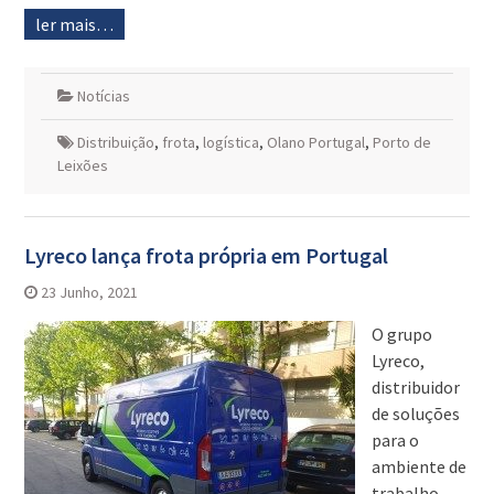
ler mais…
Notícias
Distribuição
,
frota
,
logística
,
Olano Portugal
,
Porto de
Leixões
Lyreco lança frota própria em Portugal
23 Junho, 2021
O grupo
Lyreco,
distribuidor
de soluções
para o
ambiente de
trabalho,