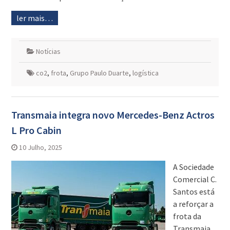
ler mais…
Notícias
co2
,
frota
,
Grupo Paulo Duarte
,
logística
Transmaia integra novo Mercedes-Benz Actros
L Pro Cabin
10 Julho, 2025
A Sociedade
Comercial C.
Santos está
a reforçar a
frota da
Transmaia