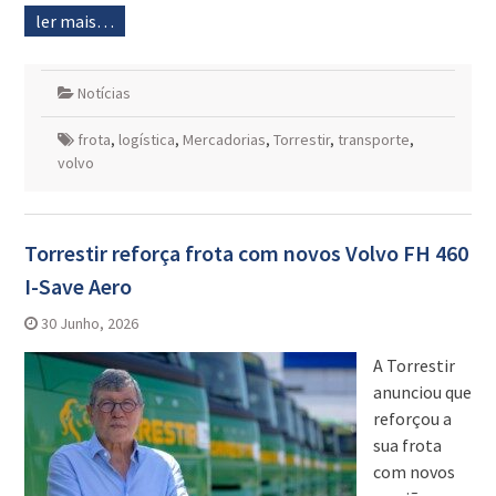
ler mais…
Notícias
frota
,
logística
,
Mercadorias
,
Torrestir
,
transporte
,
volvo
Torrestir reforça frota com novos Volvo FH 460
I-Save Aero
30 Junho, 2026
A Torrestir
anunciou que
reforçou a
sua frota
com novos