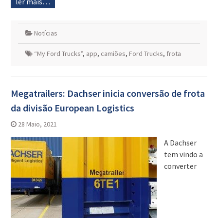
ler mais…
Notícias
“My Ford Trucks”
,
app
,
camiões
,
Ford Trucks
,
frota
Megatrailers: Dachser inicia conversão de frota
da divisão European Logistics
28 Maio, 2021
A Dachser
tem vindo a
converter