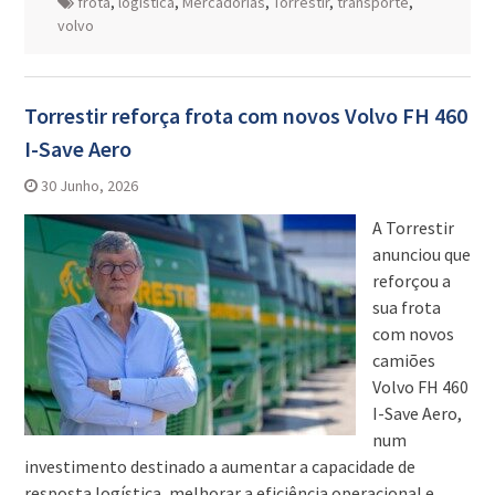
frota
,
logística
,
Mercadorias
,
Torrestir
,
transporte
,
volvo
Torrestir reforça frota com novos Volvo FH 460
I-Save Aero
30 Junho, 2026
A Torrestir
anunciou que
reforçou a
sua frota
com novos
camiões
Volvo FH 460
I-Save Aero,
num
investimento destinado a aumentar a capacidade de
resposta logística, melhorar a eficiência operacional e