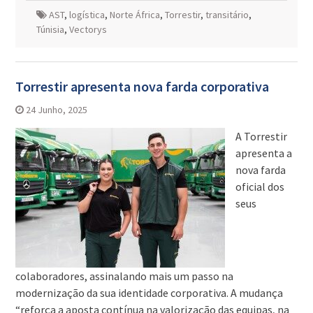
AST
,
logística
,
Norte África
,
Torrestir
,
transitário
,
Túnisia
,
Vectorys
Torrestir apresenta nova farda corporativa
24 Junho, 2025
A Torrestir
apresenta a
nova farda
oficial dos
seus
colaboradores, assinalando mais um passo na
modernização da sua identidade corporativa. A mudança
“reforça a aposta contínua na valorização das equipas, na