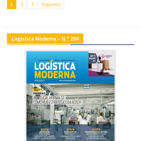
1
2
3
Seguinte
de
artigos
Logística Moderna – N.º 204