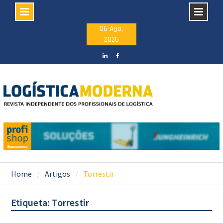
Skip
06 Ago,
2026
to
content
LinkedIN
facebook
Home
Artigos
Torrestir
Etiqueta: Torrestir