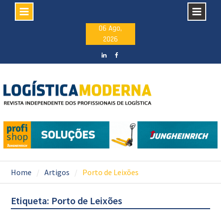
Skip
06 Ago,
2026
to
content
LinkedIN
facebook
Home
Artigos
Porto de Leixões
Etiqueta: Porto de Leixões