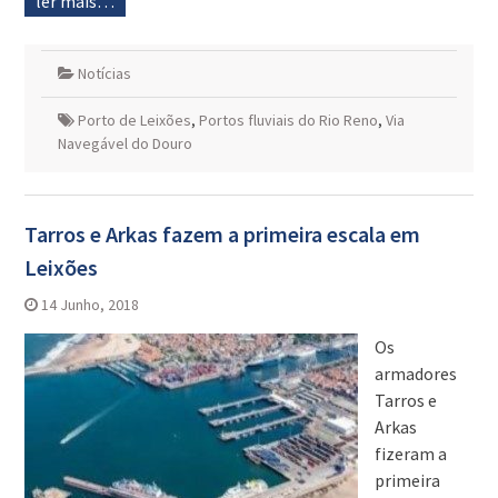
ler mais…
Notícias
Porto de Leixões
,
Portos fluviais do Rio Reno
,
Via
Navegável do Douro
Tarros e Arkas fazem a primeira escala em
Leixões
14 Junho, 2018
Os
armadores
Tarros e
Arkas
fizeram a
primeira