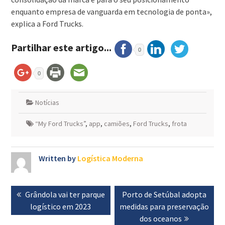
enquanto empresa de vanguarda em tecnologia de ponta»,
explica a Ford Trucks.
Partilhar este artigo...
0
0
Notícias
“My Ford Trucks”
,
app
,
camiões
,
Ford Trucks
,
frota
Written by
Logística Moderna
Navegação
Previous
Grândola vai ter parque
Next
Porto de Setúbal adopta
de
post:
logístico em 2023
medidas para preservação
post:
artigos
dos oceanos