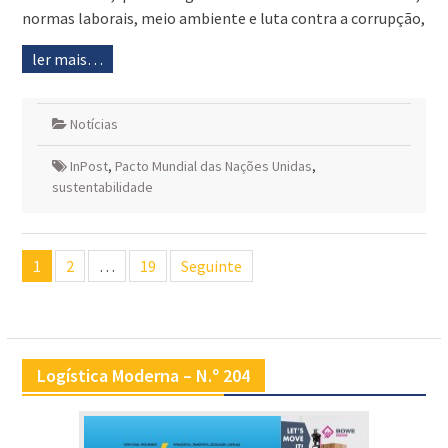
normas laborais, meio ambiente e luta contra a corrupção,
ler mais…
Notícias
InPost
,
Pacto Mundial das Nações Unidas
,
sustentabilidade
Navegação
1
2
…
19
Seguinte
de
artigos
Logística Moderna – N.º 204