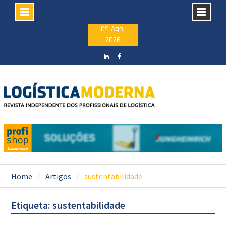
Skip
09 Ago,
2026
to
content
LinkedIN
facebook
Home
Artigos
sustentabilidade
Etiqueta: sustentabilidade