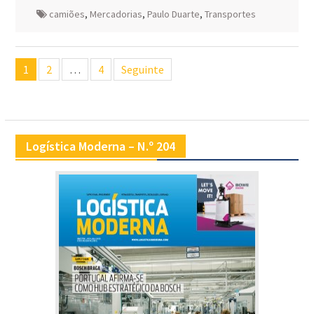
camiões
,
Mercadorias
,
Paulo Duarte
,
Transportes
Navegação
1
2
…
4
Seguinte
de
artigos
Logística Moderna – N.º 204