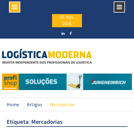
Skip
06 Ago,
2026
to
content
LinkedIN
facebook
Home
Artigos
Mercadorias
Etiqueta: Mercadorias