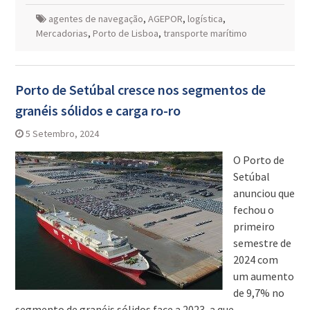
agentes de navegação
,
AGEPOR
,
logística
,
Mercadorias
,
Porto de Lisboa
,
transporte marítimo
Porto de Setúbal cresce nos segmentos de
granéis sólidos e carga ro-ro
5 Setembro, 2024
O Porto de
Setúbal
anunciou que
fechou o
primeiro
semestre de
2024 com
um aumento
de 9,7% no
segmento de granéis sólidos face a 2023, a que