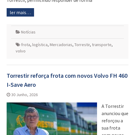
Torrestir, permitindo responder de forma
ler mais…
Notícias
frota
,
logística
,
Mercadorias
,
Torrestir
,
transporte
,
volvo
Torrestir reforça frota com novos Volvo FH 460
I-Save Aero
30 Junho, 2026
A Torrestir
anunciou que
reforçou a
sua frota