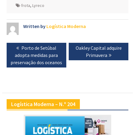
frota
,
Lyreco
Written by
Logística Moderna
Navegação
Previous
Porto de Setúbal
Next
Oakley Capital adquire
de
adopta medidas para
post:
post:
Primavera
artigos
preservação dos oceanos
Logística Moderna – N.º 204