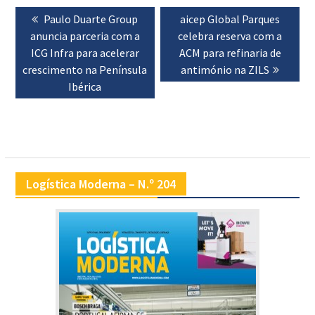
Navegação
Previous
Paulo Duarte Group
Next
aicep Global Parques
de
anuncia parceria com a
post:
celebra reserva com a
post:
artigos
ICG Infra para acelerar
ACM para refinaria de
crescimento na Península
antimónio na ZILS
Ibérica
Logística Moderna – N.º 204