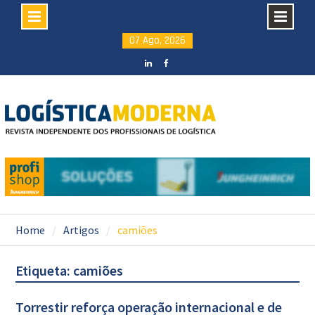
Skip
07 Ago, 2026
to
content
LinkedIN
facebook
Home
Artigos
camiões
Etiqueta: camiões
Torrestir reforça operação internacional e de