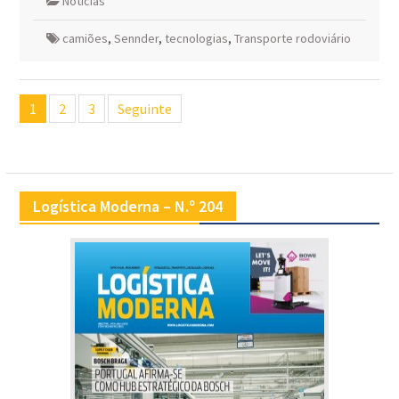
Notícias
camiões
,
Sennder
,
tecnologias
,
Transporte rodoviário
Navegação
1
2
3
Seguinte
de
artigos
Logística Moderna – N.º 204