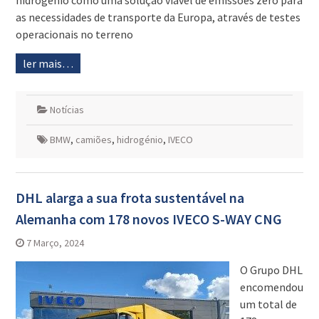
hidrogénio como uma solução viável de emissões zero para
as necessidades de transporte da Europa, através de testes
operacionais no terreno
ler mais…
Notícias
BMW
,
camiões
,
hidrogénio
,
IVECO
DHL alarga a sua frota sustentável na
Alemanha com 178 novos IVECO S-WAY CNG
7 Março, 2024
O Grupo DHL
encomendou
um total de