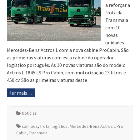
a reforçar a
frota da
Transmaia
com 10
novas
unidades
Mercedes-Benz Actros L com a nova cabine ProCabin. São
as primeiras viaturas com esta cabine do operador
logístico português. As 10 novas viaturas são do modelo
Actros L 1845 LS Pro Cabin, com motorização 13 litros e
450 cv. São as primeiras viaturas deste
ler mais…
Notícias
camiões
,
frota
,
logística
,
Mercedes-Benz Actros L Pro
Cabin
,
Transmaia