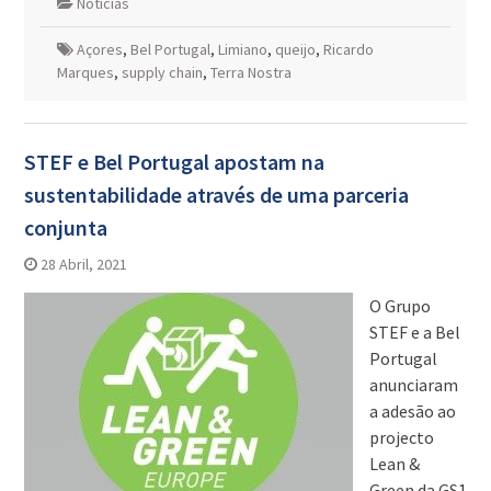
Notícias
Açores
,
Bel Portugal
,
Limiano
,
queijo
,
Ricardo
Marques
,
supply chain
,
Terra Nostra
STEF e Bel Portugal apostam na
sustentabilidade através de uma parceria
conjunta
28 Abril, 2021
O Grupo
STEF e a Bel
Portugal
anunciaram
a adesão ao
projecto
Lean &
Green da GS1