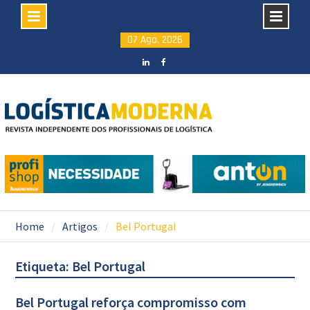
Skip
07 Ago, 2026
to
content
LinkedIN
facebook
Home
Artigos
Bel Portugal
Etiqueta: Bel Portugal
Bel Portugal reforça compromisso com