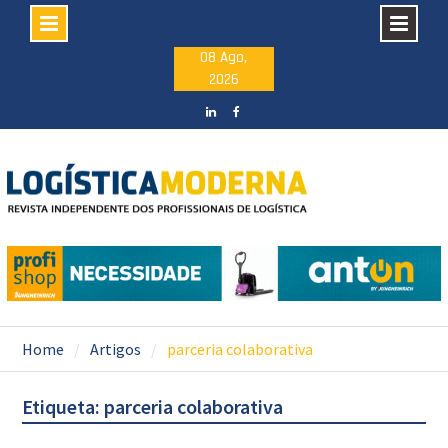
Skip
08 Ago,
2026
to
content
LinkedIN
facebook
Home
Artigos
parceria colaborativa
Etiqueta: parceria colaborativa