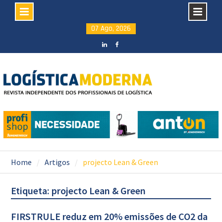
Skip
07 Ago, 2026
to
content
LinkedIN
facebook
Home
Artigos
projecto Lean & Green
Etiqueta: projecto Lean & Green
FIRSTRULE reduz em 20% emissões de CO2 da