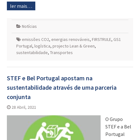
ler mais…
Notícias
emissões CO2
,
energias renováveis
,
FIRSTRULE
,
GS1
Portugal
,
logística
,
projecto Lean & Green
,
sustentabilidade
,
Transportes
STEF e Bel Portugal apostam na
sustentabilidade através de uma parceria
conjunta
28 Abril, 2021
O Grupo
STEF e a Bel
Portugal