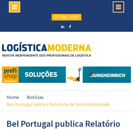
Skip
07 Ago, 2026
to
content
LinkedIN
facebook
Home
Notícias
Bel Portugal publica Relatório de Sustentabilidade
Bel Portugal publica Relatório