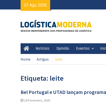
Skip
07 Ago, 2026
to
content
Notícias
Opinião
Eventos
Ini
Home
Home
Artigos
leite
Etiqueta: leite
Bel Portugal e UTAD lançam programa 
14 Fevereiro, 2025