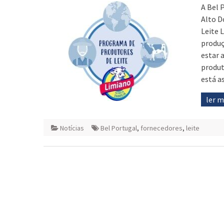
A Bel 
Alto D
Leite 
produç
estar 
produt
está a
ler 
Notícias
Bel Portugal
,
fornecedores
,
leite