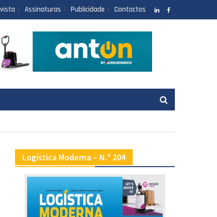
vista
Assinaturas
Publicidade
Contactos
LinkedIN
facebook
Logística Moderna – N.º 204